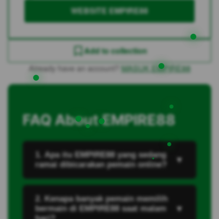
WEBSITE EMPIRE88
Add to collection
Already have an account?
MASUK EMPIRE88
FAQ About EMPIRE88
1. Apa itu EMPIRE88 yang sedang
▼
ramai dibicarakan pemain online?
2. Kenapa banyak pemain memilih
bermain di EMPIRE88 saat malam
▼
hari?