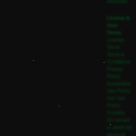
Searches
License &
User
Terms
License
Terms
Terms &
Conditions
Privacy
Policy
Acceptable
Use Policy
Fair Use
Policy
Cookies
Do not sell
or share my
personal