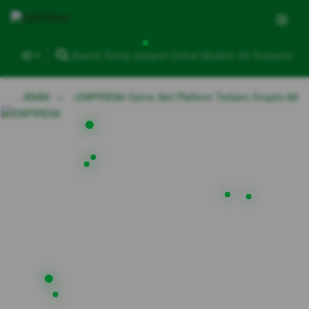
ID
KEAMANAN
>EMPIRE88 Game Slot Platform Terbaru Empire 88