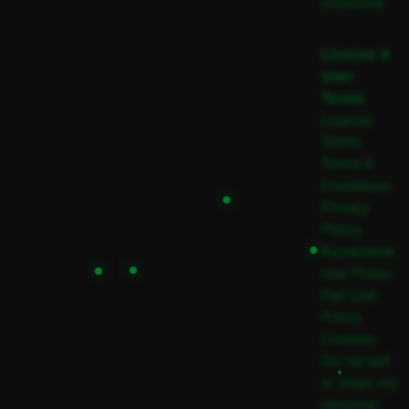
Searches
License &
User
Terms
License
Terms
Terms &
Conditions
Privacy
Policy
Acceptable
Use Policy
Fair Use
Policy
Cookies
Do not sell
or share my
personal