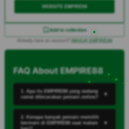
WEBSITE EMPIRE88
Add to collection
Already have an account?
MASUK EMPIRE88
FAQ About EMPIRE88
1. Apa itu EMPIRE88 yang sedang
▼
ramai dibicarakan pemain online?
2. Kenapa banyak pemain memilih
bermain di EMPIRE88 saat malam
▼
hari?