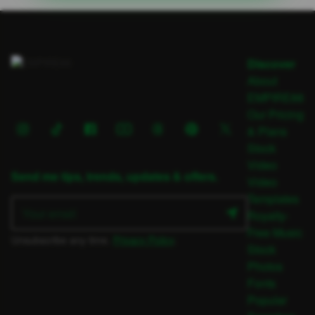
Discover
About
EMPIRE88
Our Pricing
& Plans
Stock
Video
Send me tips, trends, updates & offers.
Video
Templates
Royalty-
Free Music
Unsubscribe any time.
Privacy Policy
.
Stock
Photos
Fonts
Popular