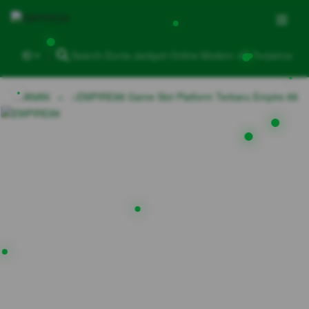
ID
KEAMANAN
>EMPIRE88 Game Slot Platform Terbaru Empire 88