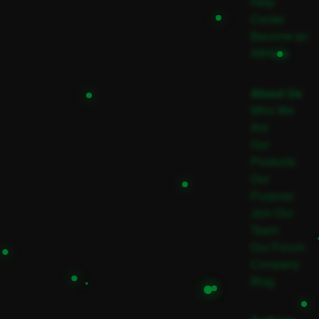
Help
Center
Become an
Affiliate
About Us
Who We
Are
Our
Products
Our
Purpose
Join Our
Team
Our Forum
Company
Blog