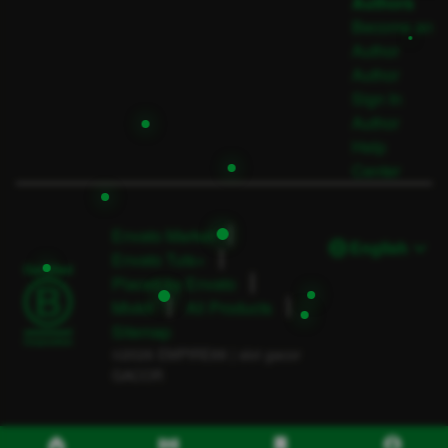
Authors
Become an
Author
Author
Sign In
Author
Help
Center
Envato Market
English
Envato Tuts+
Placeit by Envato
Mixkit
All Products
Sitemap
©2026 EMPIRE88 | slot gacor
GACOR