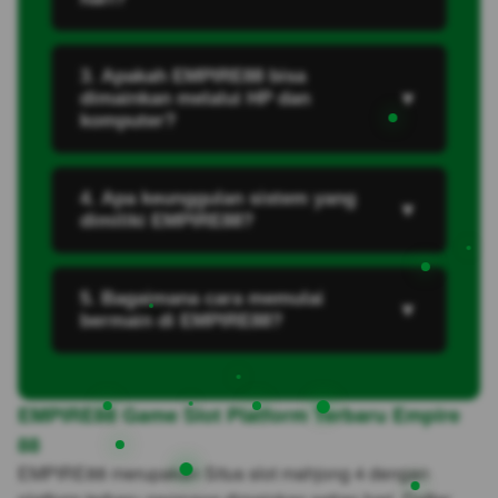
3. Apakah EMPIRE88 bisa
dimainkan melalui HP dan
▼
komputer?
4. Apa keunggulan sistem yang
▼
dimiliki EMPIRE88?
5. Bagaimana cara memulai
▼
bermain di EMPIRE88?
EMPIRE88 Game Slot Platform Terbaru Empire
88
EMPIRE88 merupakan Situs slot mahjong 4 dengan