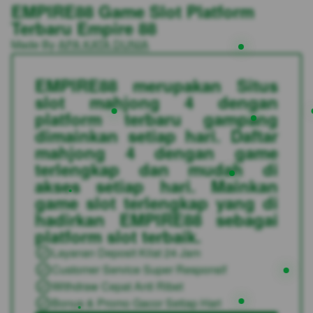
EMPIRE88 Game Slot Platform
Terbaru Empire 88
Made By
APA KATA DUNIA
EMPIRE88 merupakan Situs
slot mahjong 4 dengan
platform terbaru gampang
dimainkan setiap hari. Daftar
mahjong 4 dengan game
terlengkap dan mudah di
akses setiap hari. Mainkan
game slot terlengkap yang di
hadirkan EMPIRE88 sebagai
platform slot terbaik.
Layanan Deposit Kilat 24 Jam
Customer Service Super Responsif
Withdraw Cepat Anti Ribet
Bonus & Promo Gacor Setiap Hari