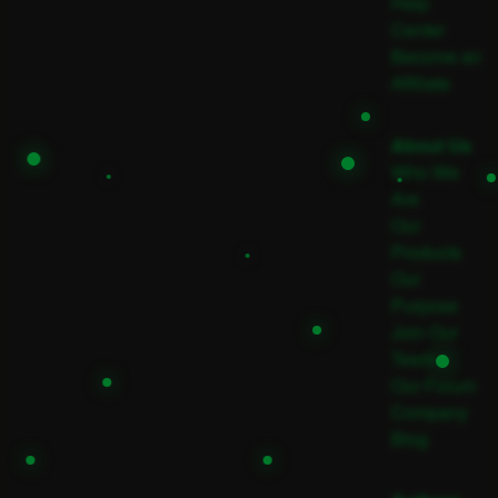
Help
Center
Become an
Affiliate
About Us
Who We
Are
Our
Products
Our
Purpose
Join Our
Team
Our Forum
Company
Blog