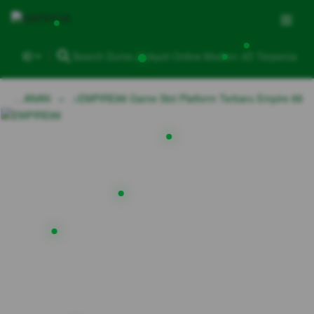
ID
KEAMANAN
>EMPIRE88 Game Slot Platform Terbaru Empire 88